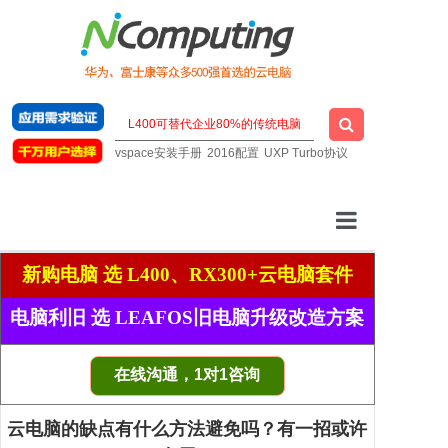
vspace安装手册
2016配置
UXP Turbo协议
云桌面厂家
新购电脑 选 L400、RX300+云电脑套件
一站式云桌面
电脑利旧 选 LEAFOS旧电脑升级改造方案
虚拟桌面软件
在线沟通，1对1咨询
明星云电脑
云电脑的缺点有什么方法避免吗？有一招或许
技术支持