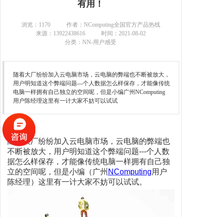
有用！
联系我们
浏览：
1170
作者：NComputing全国官方产品热线
来源：13922438616
时间：2021-08-02
分类：NN-用户感受
随着大厂纷纷加入云电脑市场，云电脑的弊端也不断被放大，
用户明知道这个弊端问题---个人数据怎么样保存，才能像传统
电脑一样拥有自己独立的空间呢，但是小编广州NComputing
用户陈经理这里有一计大家不妨可以试试
随着大厂纷纷加入云电脑市场，云电脑的弊端也
不断被放大，用户明知道这个弊端问题---个人数
据怎么样保存，才能像传统电脑一样拥有自己独
立的空间呢，但是小编（广州
NComputing
用户
陈经理）这里有一计大家不妨可以试试。