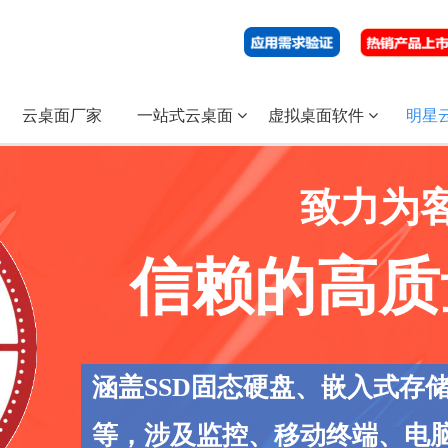
云桌面厂家
一站式云桌面
虚拟桌面软件
明星
致力为
信赖的高质
涵盖SSD固态硬盘、嵌入式存
等，涉及监控、移动终端、电