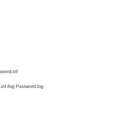
word.inf
.inf /log Password.log