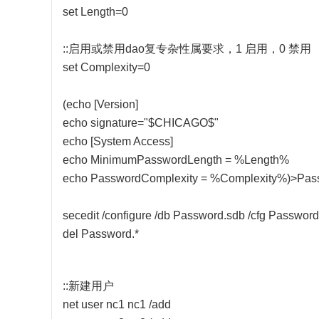
set Length=0
::启用或禁用dao复专杂性属要求，1 启用，0 禁用
set Complexity=0
(echo [Version]
echo signature="$CHICAGO$"
echo [System Access]
echo MinimumPasswordLength = %Length%
echo PasswordComplexity = %Complexity%)>Pass
secedit /configure /db Password.sdb /cfg Password
del Password.*
::新建用户
net user nc1 nc1 /add