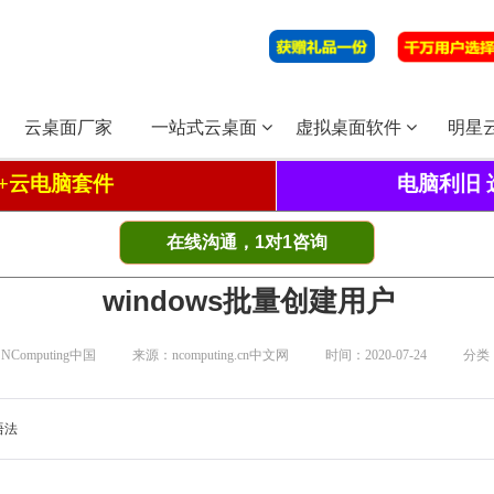
云桌面厂家
一站式云桌面
虚拟桌面软件
明星
00+云电脑套件
电脑利旧 
在线沟通，1对1咨询
windows批量创建用户
Computing中国
来源：ncomputing.cn中文网
时间：2020-07-24
分类：
语法