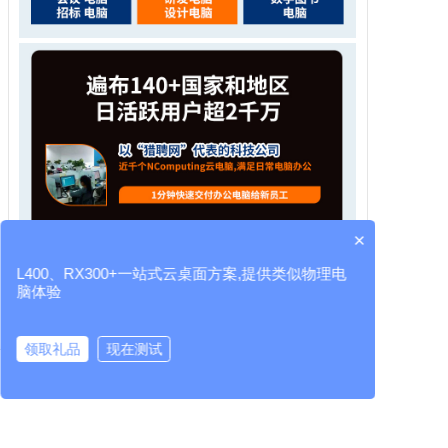
×
L400、RX300+一站式云桌面方案,提供类似物理电
脑体验
领取礼品
现在测试
云桌面厂家
RX300+
L400
LEAFOS
虚拟桌面