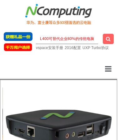
vspace安装手册
2016配置
UXP Turbo协议
云桌面厂家
一站式云桌面
虚拟桌面软件
明星云电脑
技术支持