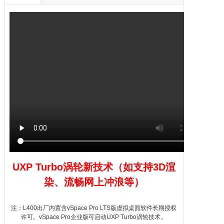
UXP Turbo涡轮新技术（如支持
3D
渲
染、流畅网上冲浪等）
注：
L400
出厂内置含
vSpace
Pro LTS版
虚拟桌面
软件长期授权
许可。vSpace Pro企业版可启动UXP Turbo涡轮技术。