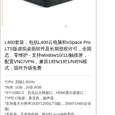
联系我们
L400套装，包括L400云电脑和vSpace Pro
LTS版虚拟桌面软件及长期授权许可，全固
态、零维护 - 支持window10/11/触摸屏，
配置VNC/VPN，兼容1对N/1对1/N对N模
式，固件升级免费
*CPU: 四核1.8GHz
*内存: 1GB，闪存:8GB
*3个USB2.0，百兆以太网接口，HDMI显示器接口，
TYPE-C电源，麦克风，扬声器
*支持最大分辨率1920*1200(LTS版)，2560*1440(企业
版)
*无风扇，无本地存储，第3代Linux内核系统