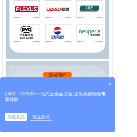
×
L400、RX300+一站式云桌面方案,提供类似物理电
脑体验
领取礼品
现在测试
云桌面厂家
RX300+
L400
LEAFOS
虚拟桌面