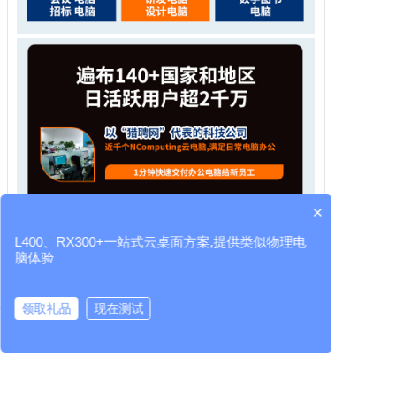
×
L400、RX300+一站式云桌面方案,提供类似物理电
脑体验
领取礼品
现在测试
云桌面厂家
RX300+
L400
LEAFOS
虚拟桌面