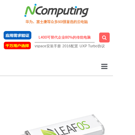
vspace安装手册
2016配置
UXP Turbo协议
云桌面厂家
一站式云桌面
虚拟桌面软件
明星云电脑
技术支持