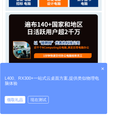
×
L400、RX300+一站式云桌面方案,提供类似物理电
脑体验
领取礼品
现在测试
云桌面厂家
RX300+
L400
LEAFOS
虚拟桌面