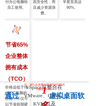
付办公电脑给
高安全性，而
半甚至高达
员工使用。
且减少资源浪
90%。
费。
节省65%
企业整体
拥有成本
（TCO）
注：90%企业用户选择N对N模式
vSpace可整合在
1
价格远低于传
（增强型VDI）
统PC电脑的
通过 虚拟桌面软
VMware、Citrix、
价格，不仅可
KVM以及
以节省前期硬