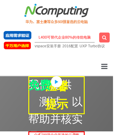
vspace安装手册
2016配置
UXP Turbo协议
云桌面厂家
我们提供
免费
温馨
一站式云桌面
测试，以
提示
虚拟桌面软件
帮助并核实
明星云电脑
技术支持