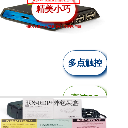
是否
众多500强企业首选的云桌面
精美小巧
联系我们
满足您的应
用RX-RDP+云电脑 替代 传统PC电脑
用需求，确
定好后再下
多点触控
单
高速5G
RX-RDP+外包装盒
RX-RDP+套件包括哪些