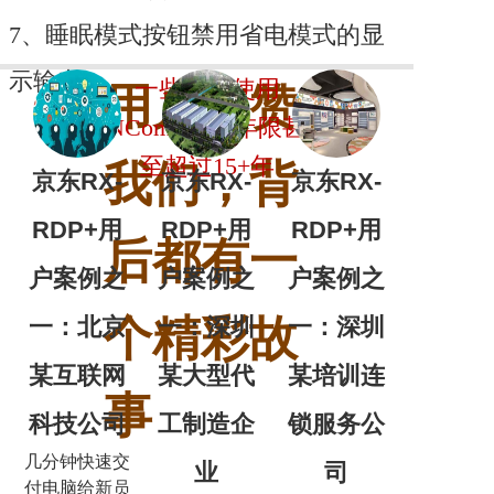
7、睡眠模式按钮禁用省电模式的显
示输出
一些用户使用
用户点赞
NComputing年限甚
至超过15+年
我们，背
京东RX-
京东RX-
京东RX-
RDP+用
RDP+用
RDP+用
后都有一
户案例之
户案例之
户案例之
个精彩故
一：北京
一：深圳
一：深圳
某互联网
某大型代
某培训连
事
科技公司
工制造企
锁服务公
几分钟快速交
业
司
付电脑给新员