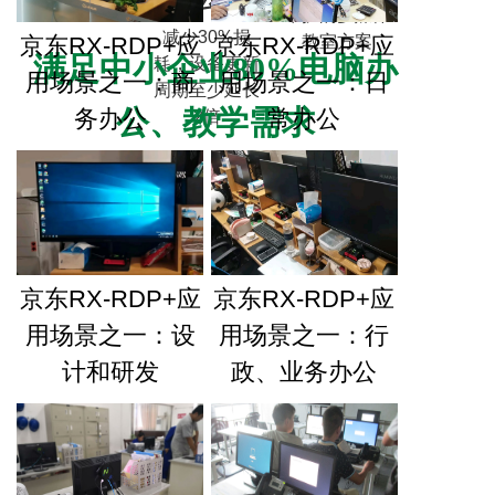
维护的多媒体
减少30%损
教室方案
京东RX-RDP+应
京东RX-RDP+应
满足中小企业80%电脑办
耗，设备更新
用场景之一：商
用场景之一：日
周期至少延长
公、教学需求
务办公
常办公
2倍
京东RX-RDP+应
京东RX-RDP+应
用场景之一：设
用场景之一：行
计和研发
政、业务办公