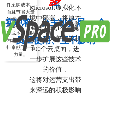
多
件
件采购成本，
Microsoft虚拟化环
而且节省大量
境中部署，将原本
运维成本、更
实现将 台主机扩展 个
新换代、电力
每虚拟机1个云桌
等成本。同时
面更改为每虚拟机
员工使用、互不影响
为地球节能减
排奉献了一份
100个云桌面，进
力量。
一步扩展这些技术
的价值，
这将对运营支出带
来深远的积极影响