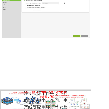
注：90%企业用户选择N对N模式
注：实际工作中，不同
支持在多
（增强型VDI）
部门、科室、车间、生
产线等应用环境差异及