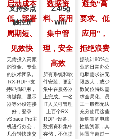
启动成本
数据资
避免“高
支持多点
2.4/5g
低，部署
料、应用
要求、低
触控屏
Wifi
周期短、
集中管
应用”，
见效快
理，安全
拒绝浪费
无需投入高额
据统计80%企
高效
的资金、专业
业的日常办公
的技术团队。
所有系统和软
电脑需求被无
RX-RDP+支
件安装、更新
限放大，或少
持即插即用， 
集中在服务器
数岗位特殊需
将键鼠、显示
上完成。一名
求全局化。员
器等外设连接
IT人员可管理
工一般都无法
好，登录
上百个RX-
充分使用这些
vSpace Pro主
RDP+设备。
新购置的电脑
机进行办公，
数据资料集中
性能资源，其
几分钟快速交
存储，不但提
闲置率超过一