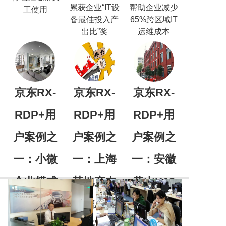
累获企业“IT设
帮助企业减少
⼯使用
备最佳投⼊产
65%跨区域IT
出⽐”奖
运维成本
京东RX-
京东RX-
京东RX-
RDP+用
RDP+用
RDP+用
户案例之
户案例之
户案例之
一：小微
一：上海
一：安徽
企业模式
某地产中
黄山K12
瞬间将1台电
介信息服
教育学校
脑扩展出2~3
极其简单、易
⼈使⽤
务公司