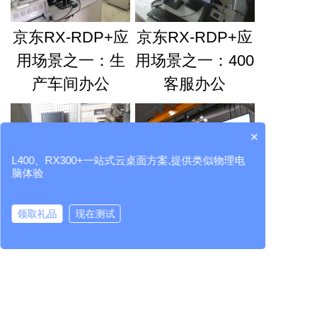
京东RX-RDP+应
京东RX-RDP+应
用场景之一：生
用场景之一：400
产车间办公
客服办公
×
L400、RX300+一站式云桌面方案,提供类似物理电
脑体验
京东RX-RDP+应
京东RX-RDP+应
领取礼品
现在测试
用场景之一：生
用场景之一：车
云桌面厂家
RX300+
L400
LEAFOS
虚拟桌面
产作业指导看板
间信息滚动屏