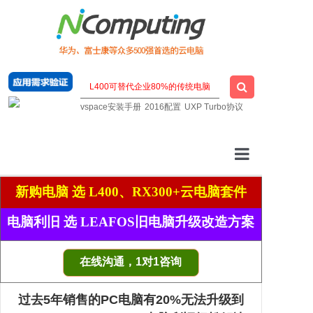
vspace安装手册
2016配置
UXP Turbo协议
云桌面厂家
新购电脑 选 L400、RX300+云电脑套件
一站式云桌面
电脑利旧 选 LEAFOS旧电脑升级改造方案
虚拟桌面软件
在线沟通，1对1咨询
明星云电脑
过去5年销售的PC电脑有20%无法升级到
技术支持