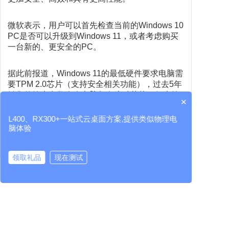
微软表示，用户可以首先检查当前的Windows 10
PC是否可以升级到Windows 11，或者考虑购买
一台新的、更安全的PC。
据此前报道，Windows 11的最低硬件要求电脑需
要TPM 2.0芯片（支持安全相关功能），过去5年
销售的绝大多数个人电脑都有这种芯片。但大约
×
20%的Windows安装群没有这种芯片，这相当于
有2.4亿台无法升级到Windows 11的计算机。
L400、RX300+一站式云桌面方案,提供类似物理电
脑体验
如果状况良好的话，这2.4亿台PC中的大多数至
少可以回收利用，但由于它们与最新支持的
领取礼品
现在测试
Windows版本不兼容，其翻新和转售的价值会大
大降低。现实情况是，无论是何种操作系统问
云桌面厂家
RX300+
L400
LEAFOS
虚拟桌面
题，废旧PC最终被丢弃是一种常见的结果，但
是，我们这里为大家推荐一种非常好用的方案---
LEAFOS
电脑利旧
，轻松让你的旧电脑流畅运行
windows11桌面系统,windows server2019/2022
服务系统等最新操作系统。结合
vSpace
虚拟桌面