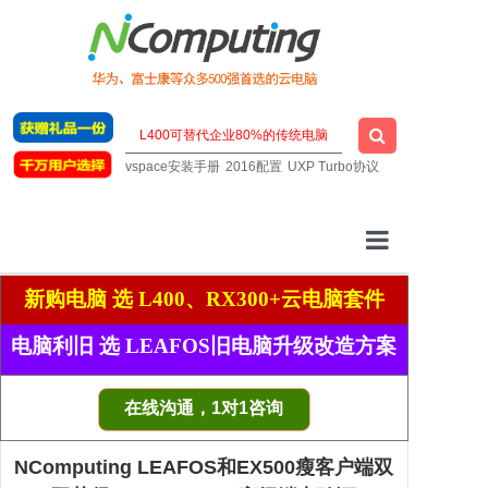
vspace安装手册
2016配置
UXP Turbo协议
云桌面厂家
新购电脑 选 L400、RX300+云电脑套件
一站式云桌面
电脑利旧 选 LEAFOS旧电脑升级改造方案
虚拟桌面软件
在线沟通，1对1咨询
明星云电脑
NComputing LEAFOS和EX500瘦客户端双
技术支持