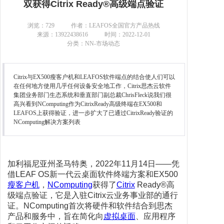
双获得Citrix Ready®高级端点验证
联系我们
浏览：
729
作者：LEAFOS全国官方产品热线
来源：13922438616
时间：2022-12-01
分类：NN-市场动态
Citrix与EX500瘦客户机和LEAFOS软件端点的结合使人们可以
在任何地方使用几乎任何设备安全地工作，Citrix思杰云软件
集团业务部门生态系统和垂直部门副总裁ChrisFleck说我们很
高兴看到NComputing作为CitrixReady高级终端在EX500和
LEAFOS上获得验证，进一步扩大了已通过CitrixReady验证的
NComputing解决方案列表
加利福尼亚州圣马特奥，2022年11月14日——凭
借LEAF OS新一代云桌面软件终端方案和EX500
瘦客户机
，
NComputing
获得了
Citrix
Ready®高
级端点验证，它是入驻Citrix云业务事业部的通行
证。NComputing首次将硬件和软件结合到思杰
产品和服务中，旨在简化向
虚拟桌面
、应用程序