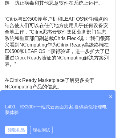
链，防止病毒和其他恶意软件在系统上运行。
“Citrix与EX500瘦客户机和LEAF OS软件端点的
结合使人们可以在任何地方使用几乎任何设备安
全地工作，”
Citrix思杰
云软件集团业务部门生态
系统和垂直部门副总裁Chris Fleck说：“我们很高
兴看到NComputing作为Citrix Ready高级终端在
EX500和LEAF OS上获得验证，进一步扩大了已
通过Citrix Ready验证的NComputing解决方案列
表。”
在Citrix Ready Marketplace了解更多关于
NComputing产品的信息。
×
• LEAF OS:
L400、RX300+一站式云桌面方案,提供类似物理电
https://citrixready.citrix.com/ncomputing/ncomputing-
脑体验
leaf-os.html
• EX500:
领取礼品
现在测试
https://citrixready.citrix.com/ncomputing/ncomputing-
ex500.html