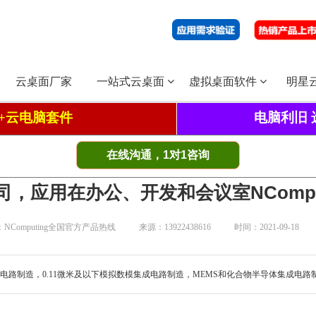
云桌面厂家
一站式云桌面
虚拟桌面软件
明星
00+云电脑套件
电脑利旧 
在线沟通，1对1咨询
，应用在办公、开发和会议室NCompu
NComputing全国官方产品热线
来源：13922438616
时间：2021-09-18
制造，0.11微米及以下模拟数模集成电路制造，MEMS和化合物半导体集成电路制造及