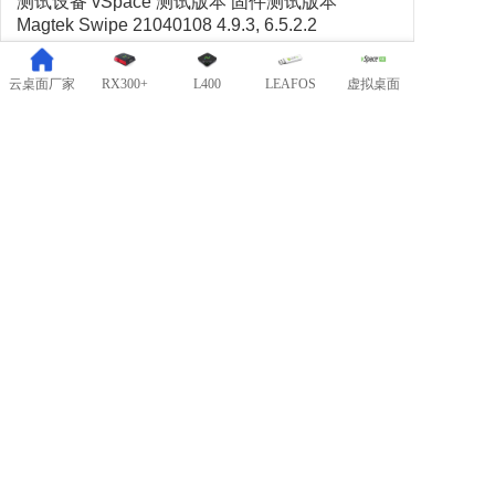
测试设备 vSpace 测试版本 固件测试版本
Magtek Swipe 21040108 4.9.3, 6.5.2.2
1.2.81.5.0
6.2 读取身份证的智能读卡器
云桌面厂家
RX300+
L400
LEAFOS
虚拟桌面
经用户反馈可以在云终端上连接设备，使用公安
局身份证查验系统，但具体设备品牌型号不详。
第7章 触摸屏
7.1 说明
NComputing云终端（注：第三代RX系列除外）
目前可以支持的触摸屏不多，下一章节会介绍已
经通过测试的触摸屏品牌和型号，但有一点需要
注意，本身设备是支持多点触控，但在云终端上
使用只支持单点触控。
7.2 设备兼容列表
测试设备 vSpace 测试版本 固件测试版本
Planar PT1911MX-BK 6.5.1.10 1.5
Planar PT1745R-BK 6.5.1.10 1.5
ELO ET1515L-8CEC-1-GY-G E39324 (以及来自
ELO 的其他不同尺寸的 Intelitouch 显示器)
6.5.1.1 1.4.4
优派TD2220 8.3.3.2 1.10/1.12固件