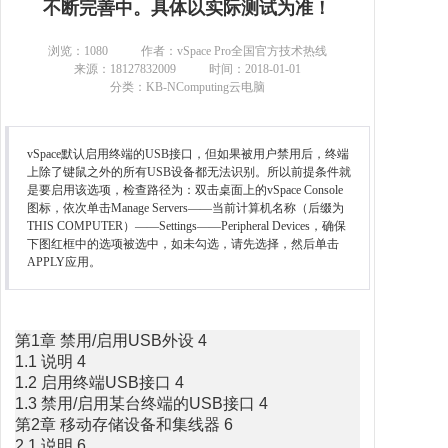
不断完善中。具体以实际测试为准！
联系我们
浏览：
1080
作者：vSpace Pro全国官方技术热线
来源：18127832009
时间：2018-01-01
分类：KB-NComputing云电脑
vSpace默认启用终端的USB接口，但如果被用户禁用后，终端
上除了键鼠之外的所有USB设备都无法识别。所以前提条件就
是要启用该选项，检查路径为：双击桌面上的vSpace Console
图标，依次单击Manage Servers——当前计算机名称（后缀为
THIS COMPUTER）——Settings——Peripheral Devices，确保
下图红框中的选项被选中，如未勾选，请先选择，然后单击
APPLY应用。
第1章 禁用/启用USB外设 4
1.1 说明 4
1.2 启用终端USB接口 4
1.3 禁用/启用某台终端的USB接口 4
第2章 移动存储设备和集线器 6
2.1 说明 6