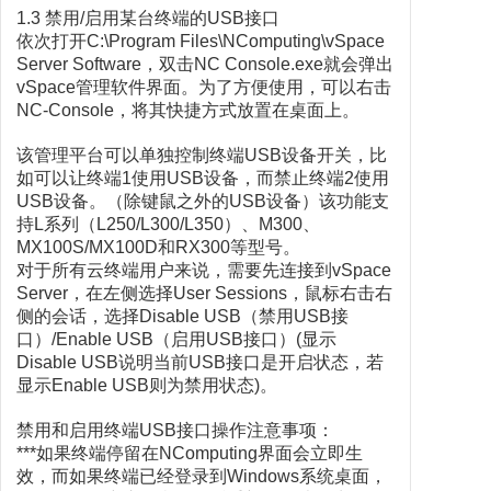
1.3 禁用/启用某台终端的USB接口
依次打开C:\Program Files\NComputing\vSpace
Server Software，双击NC Console.exe就会弹出
vSpace管理软件界面。为了方便使用，可以右击
NC-Console，将其快捷方式放置在桌面上。
该管理平台可以单独控制终端USB设备开关，比
如可以让终端1使用USB设备，而禁止终端2使用
USB设备。（除键鼠之外的USB设备）该功能支
持L系列（L250/L300/L350）、M300、
MX100S/MX100D和RX300等型号。
对于所有云终端用户来说，需要先连接到vSpace
Server，在左侧选择User Sessions，鼠标右击右
侧的会话，选择Disable USB（禁用USB接
口）/Enable USB（启用USB接口）(显示
Disable USB说明当前USB接口是开启状态，若
显示Enable USB则为禁用状态)。
禁用和启用终端USB接口操作注意事项：
***如果终端停留在NComputing界面会立即生
效，而如果终端已经登录到Windows系统桌面，