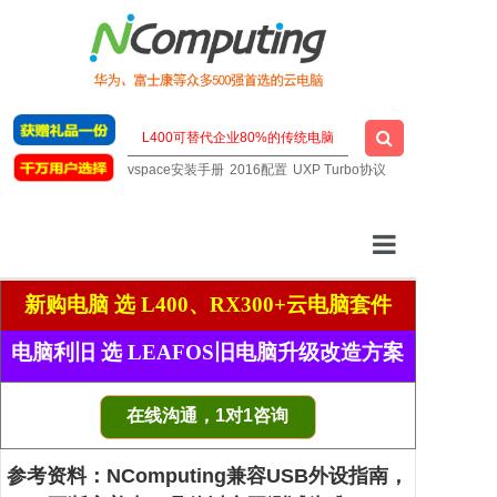
vspace安装手册
2016配置
UXP Turbo协议
云桌面厂家
新购电脑 选 L400、RX300+云电脑套件
一站式云桌面
电脑利旧 选 LEAFOS旧电脑升级改造方案
虚拟桌面软件
在线沟通，1对1咨询
明星云电脑
参考资料：NComputing兼容USB外设指南，
技术支持