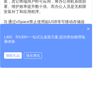
装，其它终端用户即可应用，将办公用机系统部
署、维护效率提升数十倍。而办公人员是无权限
安装补丁和应用程序。
3) 通过vSpace禁止使用如USB等可移动存储设
备，降低使用者偷取信息和导入计算机病毒的可
×
能性。
L400、RX300+一站式云桌面方案,提供类似物理电
脑体验
4) 实时桌面监控功能，可以对数据源头进行监
控，从而做到严格监管，避免泄密情况发生。
领取礼品
现在测试
5) 终端解决方案属于集中管理，比较容易施加网
络的安全保护措施。
云桌面厂家
RX300+
L400
LEAFOS
虚拟桌面
6) 用户数据存放在安全性较高的服务器上，避免
数据丢失失，并易于共享和查验；还便于制作备
份。
7) 终端本地掉电时正在使用的文档资料不受任何
损失，来电后可完全恢复掉电前的工作状态。
8) 由于应用程序和数据都在服务器端运行和处